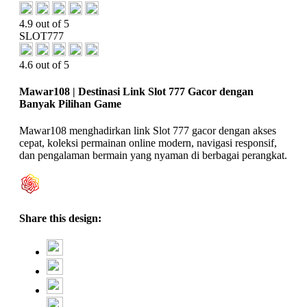
4.9 out of 5
SLOT777
4.6 out of 5
Mawar108 | Destinasi Link Slot 777 Gacor dengan
Banyak Pilihan Game
Mawar108 menghadirkan link Slot 777 gacor dengan akses
cepat, koleksi permainan online modern, navigasi responsif,
dan pengalaman bermain yang nyaman di berbagai perangkat.
Share this design: