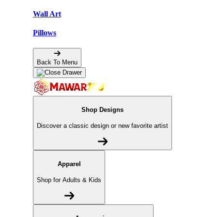
Wall Art
Pillows
Back To Menu
Shop Designs
Discover a classic design or new favorite artist
Apparel
Shop for Adults & Kids