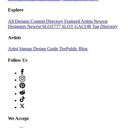
Explore
All Designs
Content Directory
Featured Artists
Newest
Designers
Newest SLOT777 SLOT GACOR
Tag Directory
Artists
Artist Signup
Design Guide
TeePublic Blog
Follow Us
We Accept