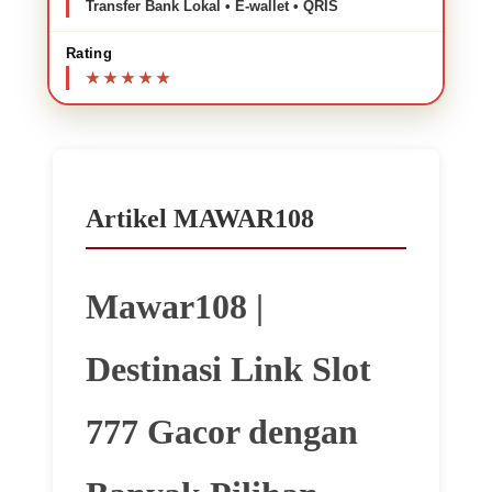
Transfer Bank Lokal • E-wallet • QRIS
Rating
Artikel MAWAR108
Mawar108 |
Destinasi Link Slot
777 Gacor dengan