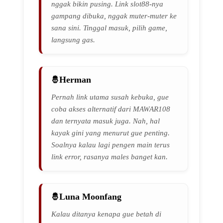
nggak bikin pusing. Link slot88-nya
gampang dibuka, nggak muter-muter ke
sana sini. Tinggal masuk, pilih game,
langsung gas.
Herman
Pernah link utama susah kebuka, gue
coba akses alternatif dari MAWAR108
dan ternyata masuk juga. Nah, hal
kayak gini yang menurut gue penting.
Soalnya kalau lagi pengen main terus
link error, rasanya males banget kan.
Luna Moonfang
Kalau ditanya kenapa gue betah di