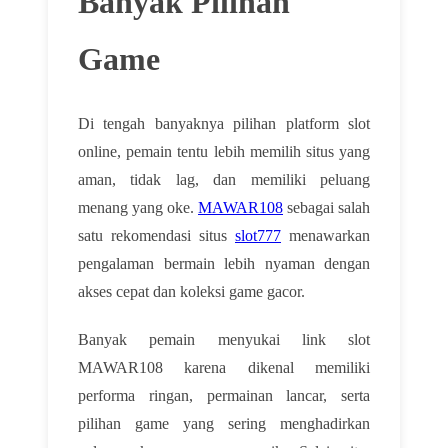
Banyak Pilihan
Game
Di tengah banyaknya pilihan platform slot
online, pemain tentu lebih memilih situs yang
aman, tidak lag, dan memiliki peluang
menang yang oke.
MAWAR108
sebagai salah
satu rekomendasi situs
slot777
menawarkan
pengalaman bermain lebih nyaman dengan
akses cepat dan koleksi game gacor.
Banyak pemain menyukai link slot
MAWAR108 karena dikenal memiliki
performa ringan, permainan lancar, serta
pilihan game yang sering menghadirkan