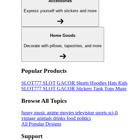
Accessories
Express yourself with stickers and more
Home Goods
Decorate with pillows, tapestries, and more
Popular Products
SLOT777 SLOT GACOR
Shorts
Hoodies
Hats
Kids
SLOT777 SLOT GACOR
Stickers
Tank Tops
Mugs
Browse All Topics
funny
music
anime
movies
television
sports
sci-fi
vintage
animals
drinks
food
politics
All Popular Designs
Support